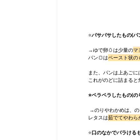
⭐️
パサパサしたもの(パ
→ゆで卵🥚は少量の
マ
パン🍞は
ペースト状の
また、パンは上あごに
これがのどに詰まると
⭐️ペラペラしたもの(の
 →のりやわかめは、
レタスは
茹でてやわら
⭐️
口のなかでバラけるも