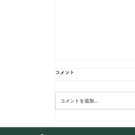
コメント
コメントを追加…
【乳幼児の食事】おぼえてお
いて！詰まりやすい食事