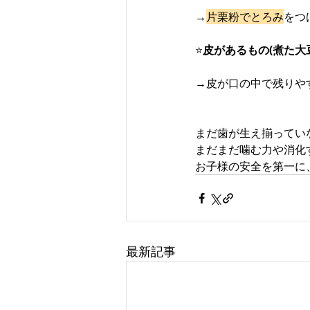
→
片栗粉でとろみ
をつ
⭐️
皮があるもの(煮た大
→皮が口の中で残りや
まだ歯が生え揃ってい
まだまだ噛む力や消化
お子様の安全を第一に
最新記事