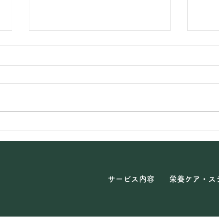
【乳幼児の食事】おぼえてお
【食
いて！詰まりやすい食事
ぐに
サービス内容
栄養ケア・ス