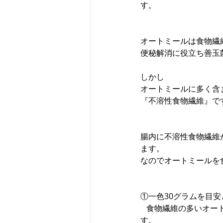
す。
オートミールは食物繊
便秘解消に役立ち善玉
しかし
オートミールに多く含
『不溶性食物繊維』で
腸内に不溶性食物繊維
ます。
なのでオートミールを
①一色30グラムを目安
   食物繊維の多いオートミールの場合、30グラム以上摂取すると食物繊維の過剰摂取にもつながりま
す。